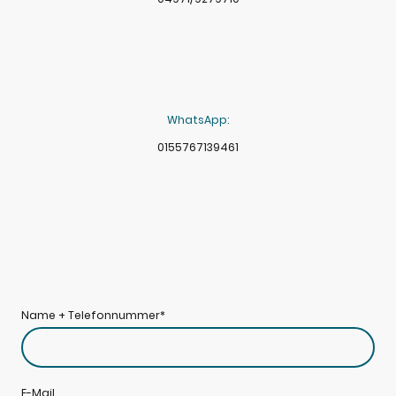
WhatsApp:
0155767139461
Name + Telefonnummer
*
E-Mail